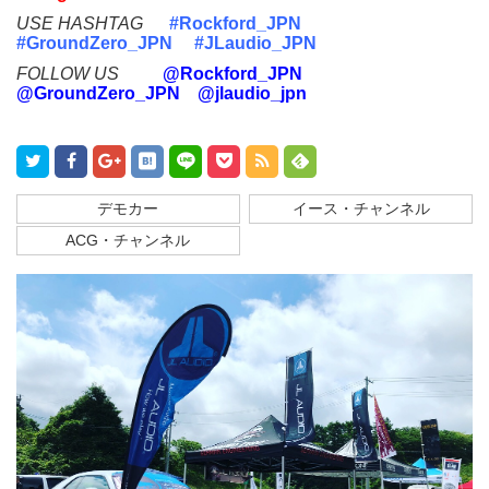
USE HASHTAG
#Rockford_JPN
#GroundZero_JPN
#JLaudio_JPN
FOLLOW US
@Rockford_JPN
@GroundZero_JPN
@jlaudio_jpn
デモカー
イース・チャンネル
ACG・チャンネル