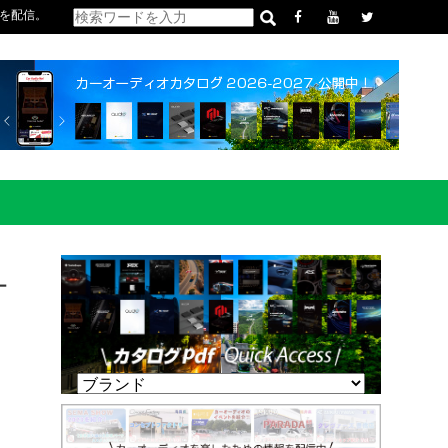
を配信。
オ