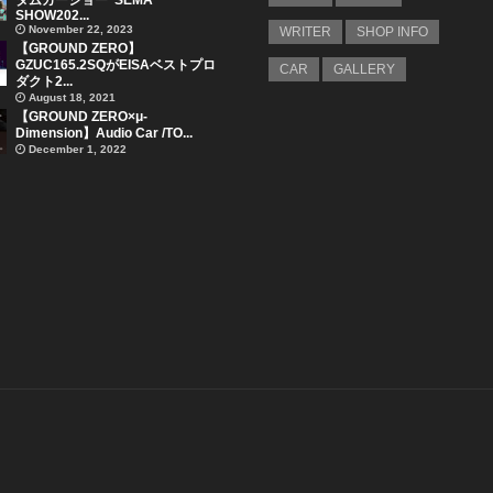
タムカーショー”SEMA
SHOW202...
November 22, 2023
WRITER
SHOP INFO
【GROUND ZERO】
GZUC165.2SQがEISAベストプロ
CAR
GALLERY
ダクト2...
August 18, 2021
【GROUND ZERO×μ-
Dimension】Audio Car /TO...
December 1, 2022