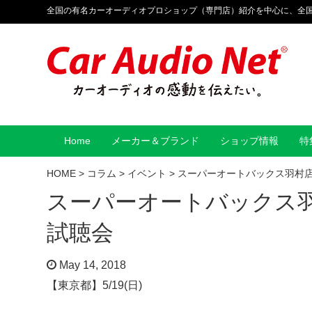
全国の有名カーオーディオプロショップ（専門店）紹介を中心に、全
Home
メーカー＆ブランド
ショップ情報
特
HOME
>
コラム
>
イベント
>
スーパーオートバックス羽村店 
スーパーオートバックス羽村
試聴会
May 14, 2018
【東京都】5/19(日)