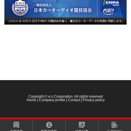
Copyright © e:s Corporation. All rights reserved
Home
|
Company profile
|
Contact
|
Privacy policy