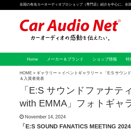
全国の有名カーオーディオプロショップ（専門店）紹介を中心に、全
Home
メーカー＆ブランド
ショップ情報
特
HOME
>
ギャラリー
>
イベントギャラリー
>
「E:S サウン
＆入賞者発表
「E:S サウンドファナティ
with EMMA」フォトギ
November 14, 2024
「E:S SOUND FANATICS MEETING 2