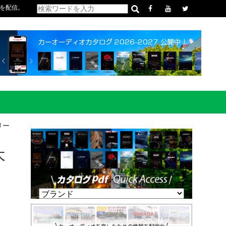
を配信。
リー
木