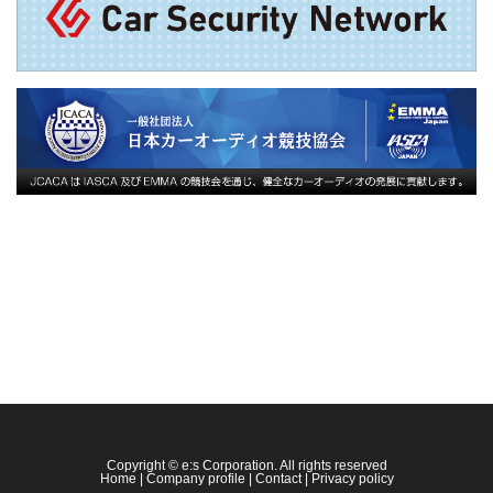
Copyright © e:s Corporation. All rights reserved
Home
|
Company profile
|
Contact
|
Privacy policy