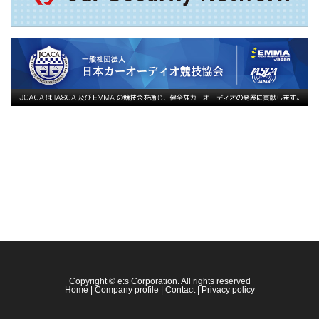
Copyright © e:s Corporation. All rights reserved
Home
|
Company profile
|
Contact
|
Privacy policy